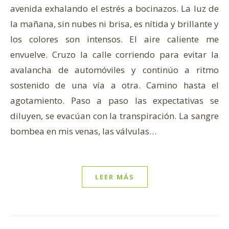
avenida exhalando el estrés a bocinazos. La luz de
la mañana, sin nubes ni brisa, es nítida y brillante y
los colores son intensos. El aire caliente me
envuelve. Cruzo la calle corriendo para evitar la
avalancha de automóviles y continúo a ritmo
sostenido de una vía a otra. Camino hasta el
agotamiento. Paso a paso las expectativas se
diluyen, se evacúan con la transpiración. La sangre
bombea en mis venas, las válvulas…
sa el sol y la luna: están seguros. Tener prisa es creer
LEER MÁS
 d’écriture et mouvement