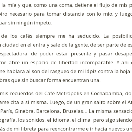
 la mía y que, como una coma, detiene el flujo de mis
iro necesario para tomar distancia con lo mío, y lueg
ar sin ningún ímpetu.
 de los cafés siempre me ha seducido. La posibili
ciudad en el entra y sale de la gente, de ser parte de e
pectadora, de poder estar presente y pasar desape
e me abre un espacio de libertad incomparable. Y ahí 
e hablara al son del rasgueo de mi lápiz contra la hoja 
bras que sin buscar forma encuentran una.
 mis recuerdos del Café Metrópolis en Cochabamba, do
rse cita a sí misma. Luego, de un gran salto sobre el At
 París, Ginebra, Barcelona, Bruselas… La misma sensaci
rafía, los sonidos, el idioma, el clima, pero sigo siendo
ás de mi libreta para reencontrarme e ir hacia nuevos un