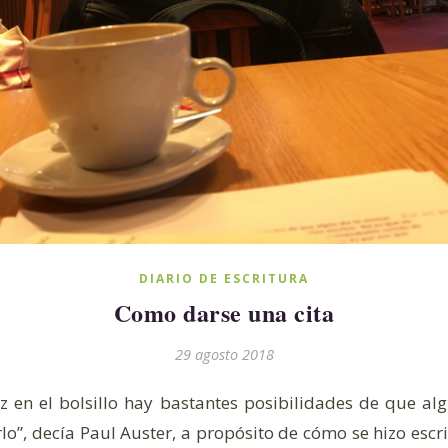
DIARIO DE ESCRITURA
Como darse una cita
er que la gente pasa delante de las piernas, o que, dan
er que la gente pasa delante de las piernas, o que, dan
29 agosto 2018
iz en el bolsillo hay bastantes posibilidades de que alg
rlo”, decía Paul Auster, a propósito de cómo se hizo escri