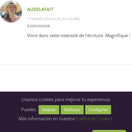
AUDELAFAIT
17 MARZO 2019 A LAS 15 H 26 MIN
RESPONDER
Vivre dans cette intensité de l’écriture. Magnifique !
Usamos cookies para mejorar tu experiencia.
Puedes
Aceptar
Rechazar
Configurar
Más información en nuestra
Política de Cookies
.
Claudia Mendizábal 2026 ©