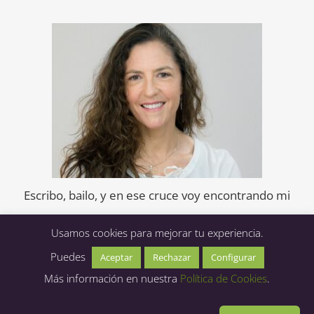
Escribo, bailo, y en ese cruce voy encontrando mi
voz.
Usamos cookies para mejorar tu experiencia.
Puedes
Aceptar
Rechazar
Configurar
Más información en nuestra
Política de Cookies
.
Claudia Mendizábal 2026 ©