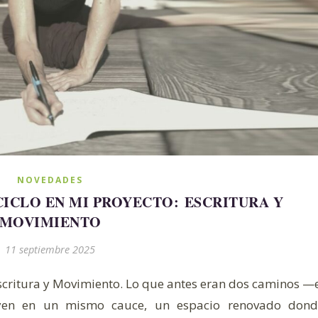
NOVEDADES
CICLO EN MI PROYECTO: ESCRITURA Y
MOVIMIENTO
er que la gente pasa delante de las piernas, o que, dan
11 septiembre 2025
Escritura y Movimiento. Lo que antes eran dos caminos —
yen en un mismo cauce, un espacio renovado dond