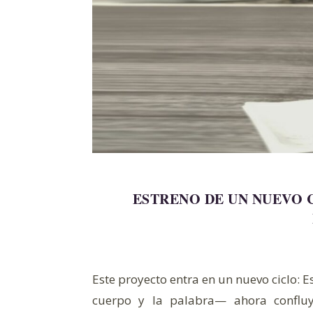
ESTRENO DE UN NUEVO 
risa el sol y la luna: están seguros. Tener prisa es cre
Este proyecto entra en un nuevo ciclo: 
cuerpo y la palabra— ahora conflu
 d’écriture et mouvement