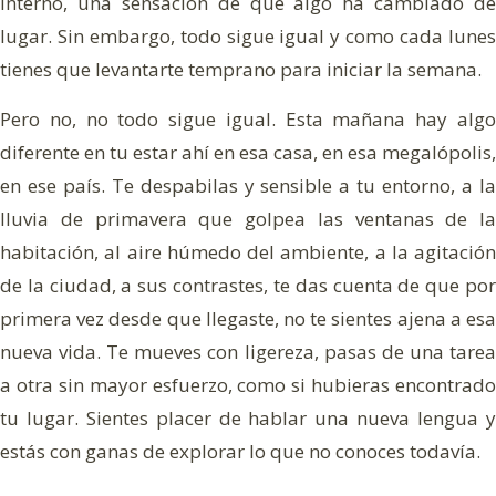
interno, una sensación de que algo ha cambiado de
lugar. Sin embargo, todo sigue igual y como cada lunes
tienes que levantarte temprano para iniciar la semana.
Pero no, no todo sigue igual. Esta mañana hay algo
diferente en tu estar ahí en esa casa, en esa megalópolis,
en ese país. Te despabilas y sensible a tu entorno, a la
lluvia de primavera que golpea las ventanas de la
habitación, al aire húmedo del ambiente, a la agitación
de la ciudad, a sus contrastes, te das cuenta de que por
primera vez desde que llegaste, no te sientes ajena a esa
nueva vida. Te mueves con ligereza, pasas de una tarea
sa el sol y la luna: están seguros. Tener prisa es creer
sa el sol y la luna: están seguros. Tener prisa es creer
a otra sin mayor esfuerzo, como si hubieras encontrado
tu lugar. Sientes placer de hablar una nueva lengua y
estás con ganas de explorar lo que no conoces todavía.
 d’écriture et mouvement
 d’écriture et mouvement