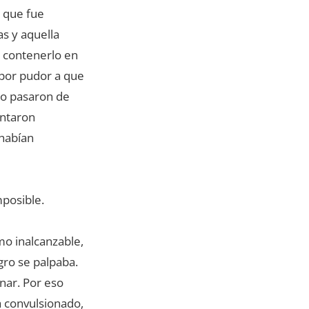
e que fue
s y aquella
a contenerlo en
 por pudor a que
no pasaron de
entaron
 habían
posible.
mo inalcanzable,
gro se palpaba.
nar. Por eso
ba convulsionado,