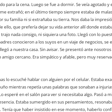
do para la cena. Luego se fue a dormir. Se veía agotado y
me extrañó; en el último tiempo siempre estaba de malas
r su familia ni si extrañaba su tierra. Nos daba la impresi
 ello, que prefería dejar su vida anterior allí donde estaba
 trajo nada consigo, ni siquiera una foto. Llegó con lo pues
padres conocieron a los suyos en un viaje de negocios, se
l llegó a nuestra casa. Sin avisar. Se presentó ante nosotros
n amigo cercano. Era simpático y afable, pero muy reserv
 lo escuché hablar con alguien por el celular. Estaba exa
puño mientras repetía unas palabras que sonaban a injuria
Lo esperé en el salón para ver si necesitaba algo. Pasó a mi
esencia. Estaba sumergido en sus pensamientos, resonab
. Tenía que haber insistido en ese momento, haberlo con