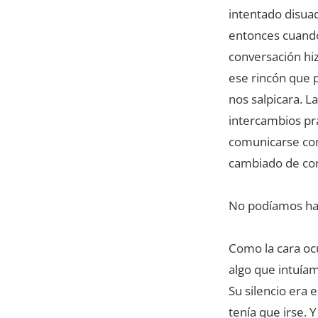
intentado disuad
entonces cuando 
conversación hi
ese rincón que 
nos salpicara. 
intercambios prá
comunicarse con
cambiado de cor
No podíamos hab
Como la cara ocu
algo que intuíam
Su silencio era 
tenía que irse. 