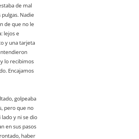
 estaba de mal
 pulgas. Nadie
ón de que no le
: lejos e
to y una tarjeta
 entendieron
 y lo recibimos
ado. Encajamos
ltado, golpeaba
s, pero que no
 lado y ni se dio
an en sus pasos
frontado, haber