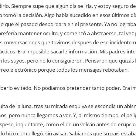
irlo. Siempre supe que algún día se iría, y estoy seguro d
tomó la decisión. Algo había sucedido en esos últimos día
zo que el pasado desbordara en el presente. Ya no lograb
prefería mantener oculto, y comenzó a abstraerse, tal vez
Las conversaciones que tuvimos después de ese incidente 
cticos. Era imposible sacarle información. Mis padres int
 los suyos, pero no lo consiguieron. Pensaron que quizás
reo electrónico porque todos los mensajes rebotaban.
erlo evitado. No podíamos pretender tanto poder. Era im
lta de la luna, tras su mirada esquiva se escondía un abis
os, pero nunca llegamos a ver. Y, al mismo tiempo, el peli
espeso, inquietante, como el de un volcán antes de erupcio
Y lo hizo como llegó: sin avisar. Sabíamos que su país esta